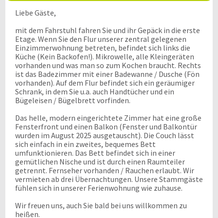
Liebe Gäste,
mit dem Fahrstuhl fahren Sie und ihr Gepäck in die erste
Etage. Wenn Sie den Flur unserer zentral gelegenen
Einzimmerwohnung betreten, befindet sich links die
Küche (Kein Backofen!). Mikrowelle, alle Kleingeräten
vorhanden und was man so zum Kochen braucht. Rechts
ist das Badezimmer mit einer Badewanne / Dusche (Fön
vorhanden). Auf dem Flur befindet sich ein geräumiger
Schrank, in dem Sie u.a. auch Handtücher und ein
Bügeleisen / Bügelbrett vorfinden.
Das helle, modern eingerichtete Zimmer hat eine große
Fensterfront und einen Balkon (Fenster und Balkontür
wurden im August 2025 ausgetauscht). Die Couch lässt
sich einfach in ein zweites, bequemes Bett
umfunktionieren. Das Bett befindet sich in einer
gemütlichen Nische und ist durch einen Raumteiler
getrennt. Fernseher vorhanden / Rauchen erlaubt. Wir
vermieten ab drei Übernachtungen. Unsere Stammgäste
fühlen sich in unserer Ferienwohnung wie zuhause.
Wir freuen uns, auch Sie bald bei uns willkommen zu
heißen.