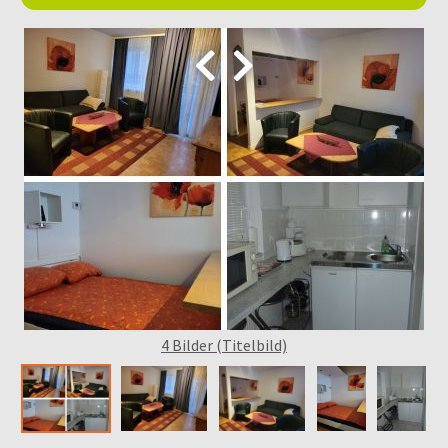


4 Bilder (Titelbild)