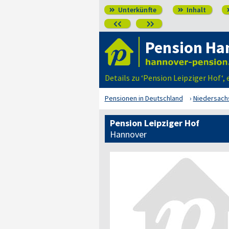
Unterkünfte
Inhalt




Pension Ha
Details zu ‘Pension Leipziger Hof‘,
Pensionen in Deutschland
Niedersach
Pension Leipziger Hof
Hannover